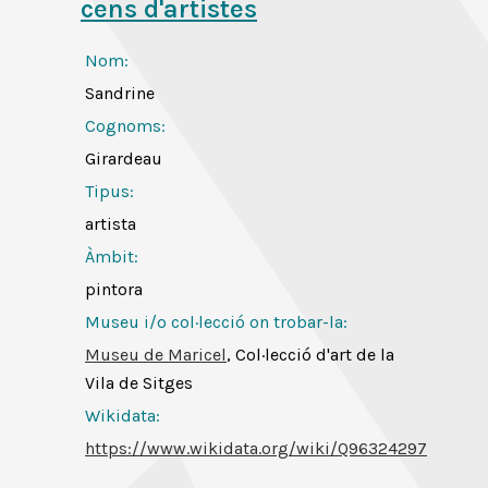
cens d'artistes
Nom:
Sandrine
Cognoms:
Girardeau
Tipus:
artista
Àmbit:
pintora
Museu i/o col·lecció on trobar-la:
Museu de Maricel
, Col·lecció d'art de la
Vila de Sitges
Wikidata:
https://www.wikidata.org/wiki/Q96324297