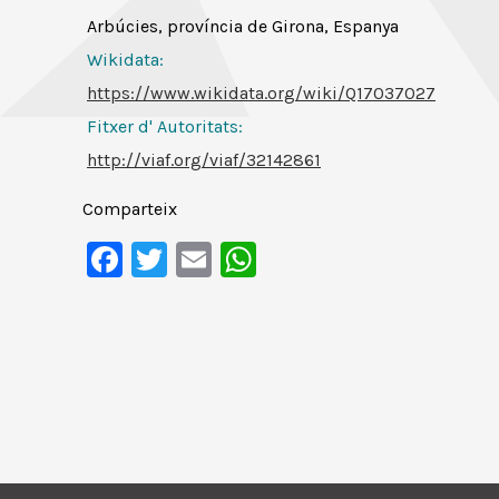
Arbúcies, província de Girona, Espanya
Wikidata:
https://www.wikidata.org/wiki/Q17037027
Fitxer d' Autoritats
:
http://viaf.org/viaf/32142861
Comparteix
Facebook
Twitter
Email
WhatsApp