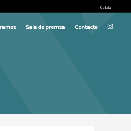
Català
grames
Sala de premsa
Contacte