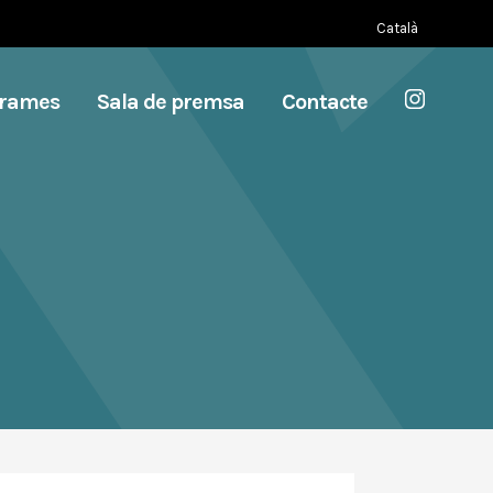
Català
grames
Sala de premsa
Contacte