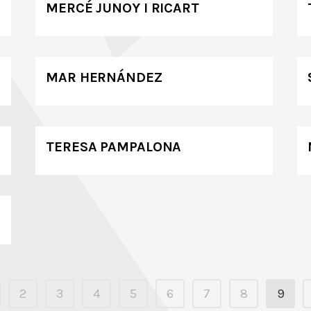
MERCÉ JUNOY I RICART
MAR HERNÁNDEZ
TERESA PAMPALONA
2
3
4
5
6
7
8
9