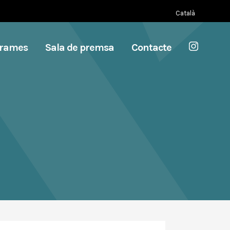
Català
grames
Sala de premsa
Contacte