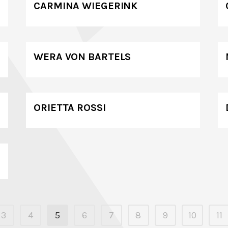
CARMINA WIEGERINK
WERA VON BARTELS
ORIETTA ROSSI
3
4
5
6
7
8
9
10
11