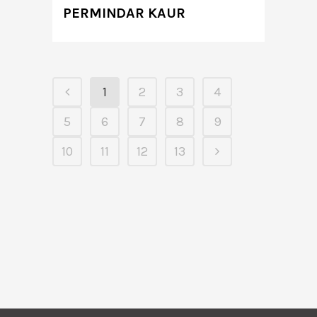
PERMINDAR KAUR
1
2
3
4
5
6
7
8
9
10
11
12
13