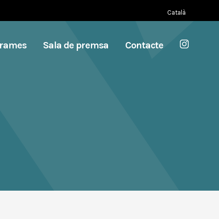
Català
grames
Sala de premsa
Contacte