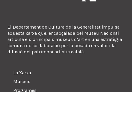
El Departament de Cultura de la Generalitat impulsa
aquesta xarxa que, encapçalada pel Museu Nacional
articula els principals museus d’art en una estratègia
comuna de col·laboració per la posada en valor i la
difusió del patrimoni artístic català.
La Xarxa
Museus
Programes
Sala de premsa
Política de privacitat
|
Crèdits
|
Accessibilitat