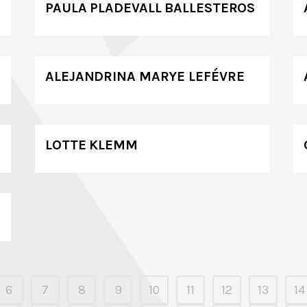
PAULA PLADEVALL BALLESTEROS
ALEJANDRINA MARYE LEFÉVRE
LOTTE KLEMM
6
7
8
9
10
11
12
13
14