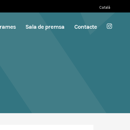
Català
grames
Sala de premsa
Contacte