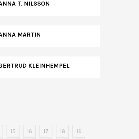
ANNA T. NILSSON
ANNA MARTIN
GERTRUD KLEINHEMPEL
15
16
17
18
19