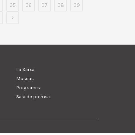
35
36
37
38
39
La Xarxa
Museus
Programes
Sala de premsa