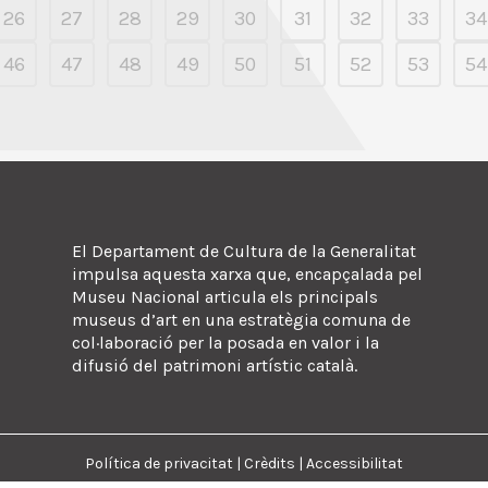
26
27
28
29
30
31
32
33
34
46
47
48
49
50
51
52
53
54
El Departament de Cultura de la Generalitat
impulsa aquesta xarxa que, encapçalada pel
Museu Nacional articula els principals
museus d’art en una estratègia comuna de
col·laboració per la posada en valor i la
difusió del patrimoni artístic català.
Política de privacitat
|
Crèdits
|
Accessibilitat