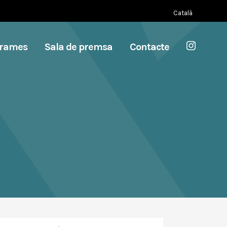
Català
grames
Sala de premsa
Contacte