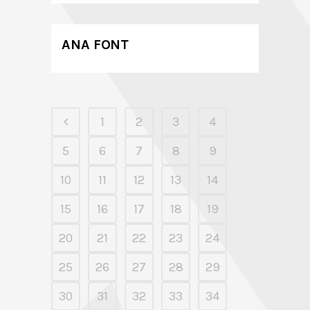
ANA FONT
1
2
3
4
5
6
7
8
9
10
11
12
13
14
15
16
17
18
19
20
21
22
23
24
25
26
27
28
29
30
31
32
33
34