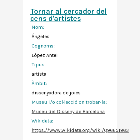
Tornar al cercador del
cens d'artistes
Nom:
Ángeles
Cognoms:
López Antei
Tipus:
artista
Àmbit:
dissenyadora de joies
Museu i/o col·lecció on trobar-la:
Museu del Disseny de Barcelona
Wikidata:
https://www.wikidata.org/wiki/Q96651963