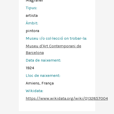
Magraner
Tipus:
artista
Àmbit:
pintora
Museu i/o col·lecció on trobar-la:
Museu d'Art Contemporani de
Barcelona
Data de naixement:
1924
Lloc de naixement:
Amiens, França
Wikidata:
https://www.wikidata.org/wiki/Q132857004