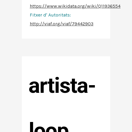
https://www.wikidata.org/wiki/Q11936554
Fitxer d' Autoritats
:
http://viaf.org/viaf/79442903
artista-
loop