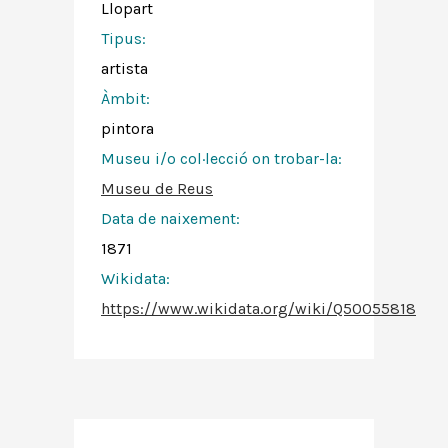
Llopart
Tipus:
artista
Àmbit:
pintora
Museu i/o col·lecció on trobar-la:
Museu de Reus
Data de naixement:
1871
Wikidata:
https://www.wikidata.org/wiki/Q50055818