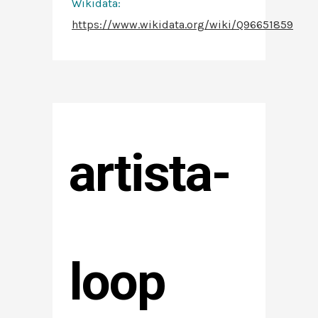
Wikidata:
https://www.wikidata.org/wiki/Q96651859
artista-
loop