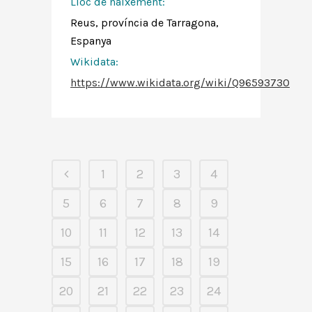
Lloc de naixement:
Reus, província de Tarragona,
Espanya
Wikidata:
https://www.wikidata.org/wiki/Q96593730
1
2
3
4
5
6
7
8
9
10
11
12
13
14
15
16
17
18
19
20
21
22
23
24