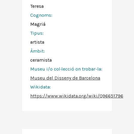
Teresa
Cognoms:
Magriá
Tipus:
artista
Àmbit:
ceramista
Museu i/o col·lecció on trobar-la:
Museu del Disseny de Barcelona
Wikidata:
https://www.wikidata.org/wiki/Q96651796