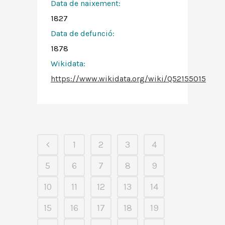
Data de naixement:
1827
Data de defunció:
1878
Wikidata:
https://www.wikidata.org/wiki/Q52155015
1
2
3
4
5
6
7
8
9
10
11
12
13
14
15
16
17
18
19