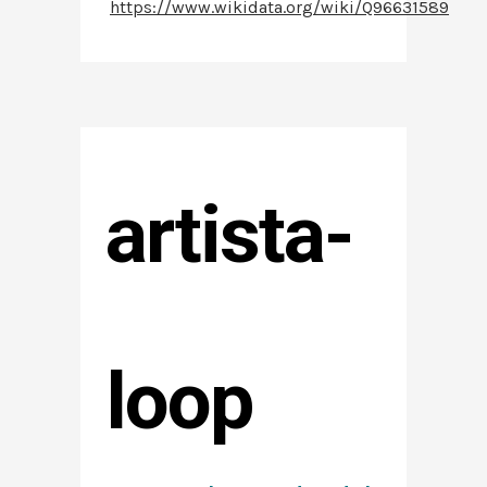
https://www.wikidata.org/wiki/Q96631589
artista-
loop