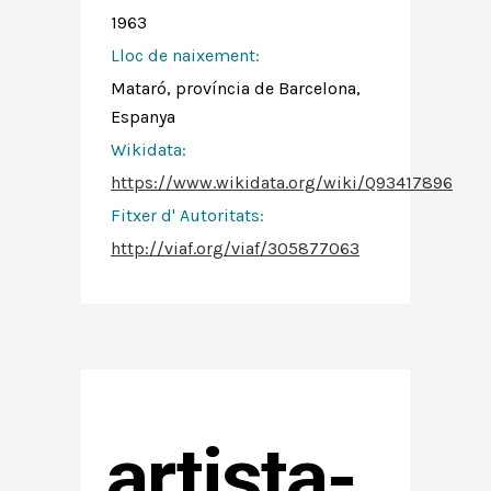
1963
Lloc de naixement:
Mataró, província de Barcelona,
Espanya
Wikidata:
https://www.wikidata.org/wiki/Q93417896
Fitxer d' Autoritats
:
http://viaf.org/viaf/305877063
artista-