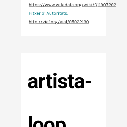
https://www.wikidata.org/wiki/Q11907292
Fitxer d' Autoritats
:
http://viaf.org/viaf/95922130
artista-
loop