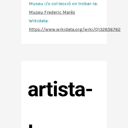
Museu i/o col·lecció on trobar-la:
Museu Frederic Marès
Wikidata:
https://www.wikidata.org/wiki/Q132856762
artista-