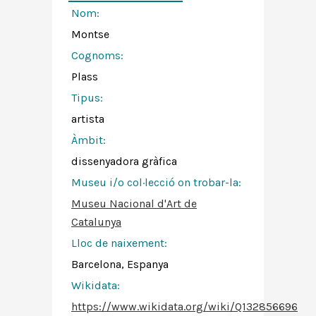
Nom:
Montse
Cognoms:
Plass
Tipus:
artista
Àmbit:
dissenyadora gràfica
Museu i/o col·lecció on trobar-la:
Museu Nacional d'Art de
Catalunya
Lloc de naixement:
Barcelona, Espanya
Wikidata:
https://www.wikidata.org/wiki/Q132856696