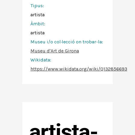
Tipus:
artista
Àmbit:
artista
Museu i/o col·lecció on trobar-la:
Museu d'Art de Girona
Wikidata:
https://www.wikidata.org/wiki/Q132856693
artista-