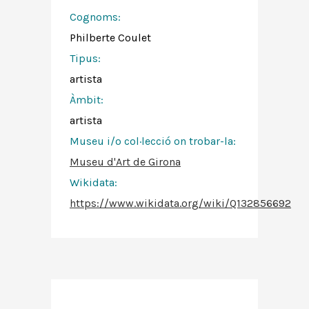
Cognoms:
Philberte Coulet
Tipus:
artista
Àmbit:
artista
Museu i/o col·lecció on trobar-la:
Museu d'Art de Girona
Wikidata:
https://www.wikidata.org/wiki/Q132856692