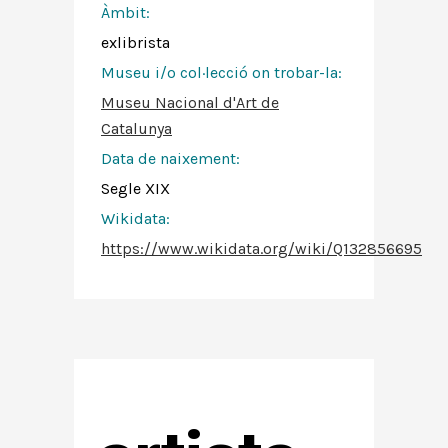
Àmbit:
exlibrista
Museu i/o col·lecció on trobar-la:
Museu Nacional d'Art de
Catalunya
Data de naixement:
Segle XIX
Wikidata:
https://www.wikidata.org/wiki/Q132856695