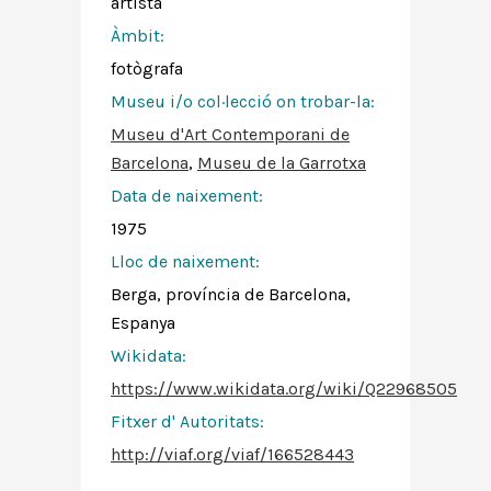
artista
Àmbit:
fotògrafa
Museu i/o col·lecció on trobar-la:
Museu d'Art Contemporani de
Barcelona
,
Museu de la Garrotxa
Data de naixement:
1975
Lloc de naixement:
Berga, província de Barcelona,
Espanya
Wikidata:
https://www.wikidata.org/wiki/Q22968505
Fitxer d' Autoritats
:
http://viaf.org/viaf/166528443