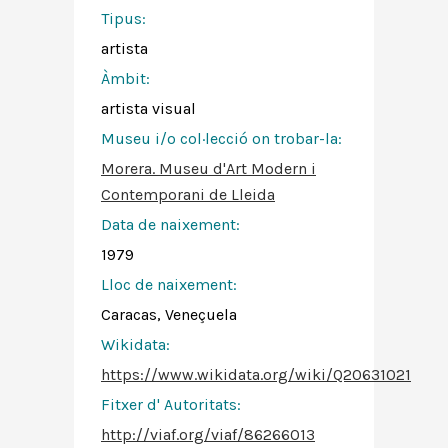
Tipus:
artista
Àmbit:
artista visual
Museu i/o col·lecció on trobar-la:
Morera. Museu d'Art Modern i
Contemporani de Lleida
Data de naixement:
1979
Lloc de naixement:
Caracas, Veneçuela
Wikidata:
https://www.wikidata.org/wiki/Q20631021
Fitxer d' Autoritats
:
http://viaf.org/viaf/86266013