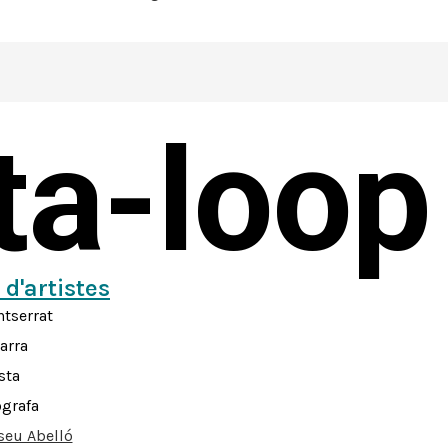
sta-loop
 d'artistes
tserrat
arra
sta
ògrafa
eu Abelló