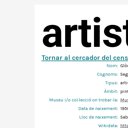
arti
Tornar al cercador del cens
Nom:
Glò
Cognoms:
Seg
Tipus:
arti
Àmbit:
pin
Museu i/o col·lecció on trobar-la:
Mus
Data de naixement:
195
Lloc de naixement:
Sab
Wikidata:
htt