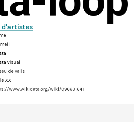
sta-loop
 d'artistes
rme
mell
sta
sta visual
eu de Valls
le XX
ps://www.wikidata.org/wiki/Q96631641