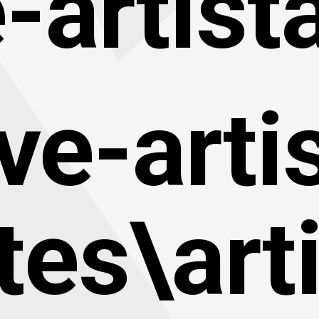
-artist
ve-arti
tes\art