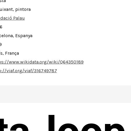
sta
uixant, pintora
dació Palau
6
celona, Espanya
9
ís, França
ps://www.wikidata.org/wiki/Q64350189
p://viaf.org/viaf/316749787