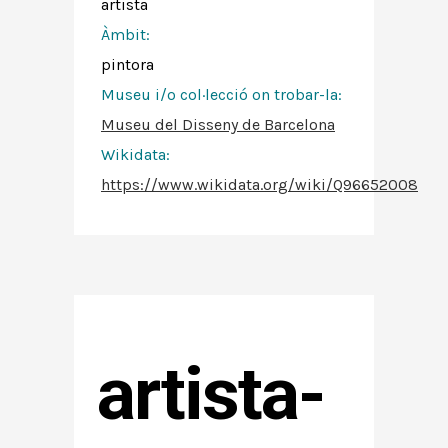
artista
Àmbit:
pintora
Museu i/o col·lecció on trobar-la:
Museu del Disseny de Barcelona
Wikidata:
https://www.wikidata.org/wiki/Q96652008
artista-