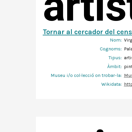
arti
Tornar al cercador del cens
Nom:
Vir
Cognoms:
Pal
Tipus:
arti
Àmbit:
pin
Museu i/o col·lecció on trobar-la:
Mus
Wikidata:
htt