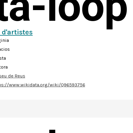
sta-loop
 d'artistes
ginia
acios
sta
tora
eu de Reus
ps://www.wikidata.org/wiki/Q96593756