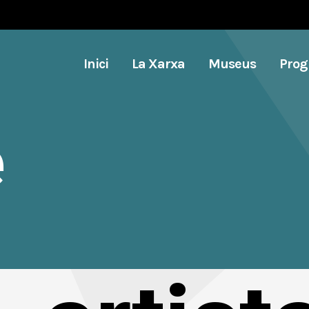
Inici
La Xarxa
Museus
Pro
e