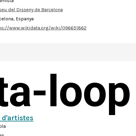
amista
eu del Disseny de Barcelona
celona, Espanya
ps://www.wikidata.org/wiki/Q96651862
sta-loop
 d'artistes
ola
en