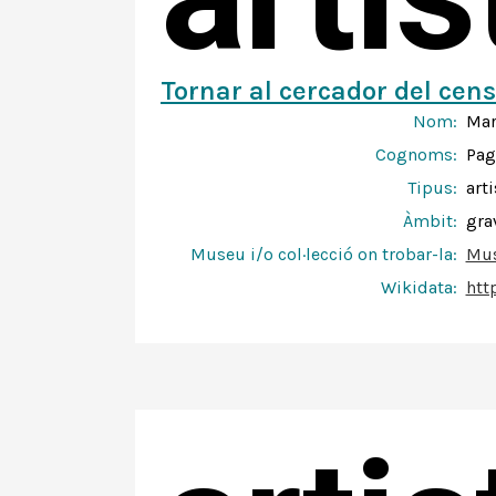
Tornar al cercador del cens
Nom:
Mar
Cognoms:
Pag
Tipus:
arti
Àmbit:
gra
Museu i/o col·lecció on trobar-la:
Mus
Wikidata:
htt