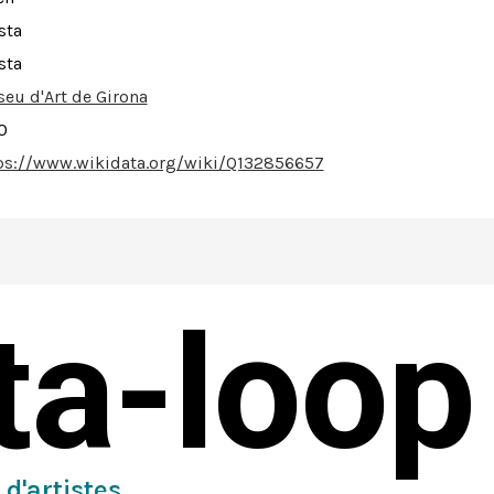
sta
sta
eu d'Art de Girona
0
ps://www.wikidata.org/wiki/Q132856657
sta-loop
 d'artistes