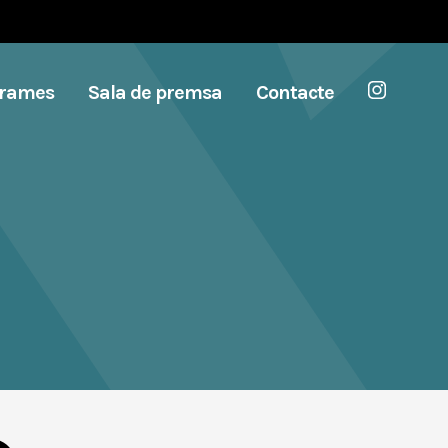
grames
Sala de premsa
Contacte