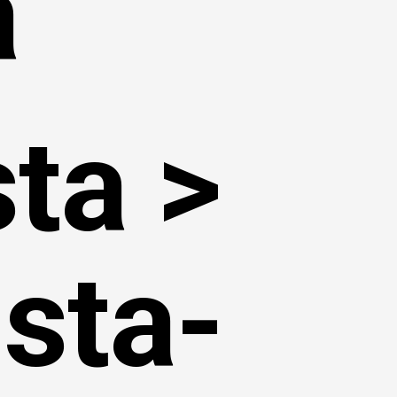
a
sta >
ista-