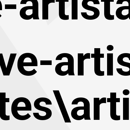
-artist
ve-arti
tes\art