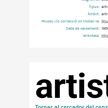
Tipus:
arti
Àmbit:
arti
Museu i/o col·lecció on trobar-la:
Mus
Data de naixement:
195
Wikidata:
htt
arti
Tornar al cercador del cens