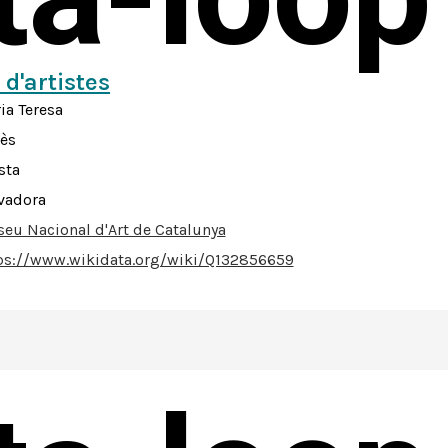
 d'artistes
ia Teresa
ès
sta
vadora
eu Nacional d'Art de Catalunya
ps://www.wikidata.org/wiki/Q132856659