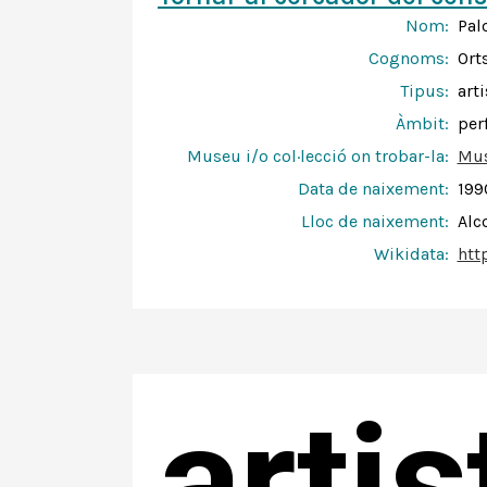
Nom:
Pal
Cognoms:
Ort
Tipus:
arti
Àmbit:
per
Museu i/o col·lecció on trobar-la:
Mus
Data de naixement:
199
Lloc de naixement:
Alc
Wikidata:
htt
arti