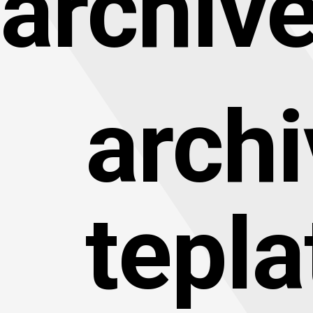
archive
archi
tepla