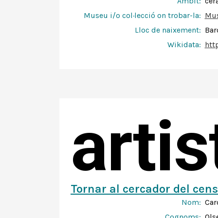
Àmbit:
cer
Museu i/o col·lecció on trobar-la:
Mus
Lloc de naixement:
Bar
Wikidata:
htt
arti
Tornar al cercador del cens
Nom:
Car
Cognoms:
Ols