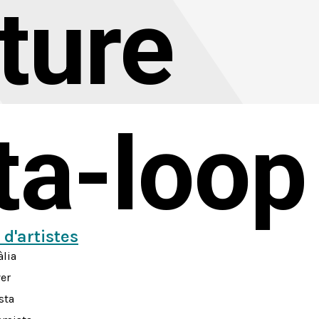
ture
sta-loop
 d'artistes
àlia
ver
sta