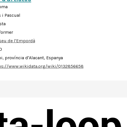
oma
s i Pascual
sta
former
eu de l'Empordà
0
oi, província d'Alacant, Espanya
ps://www.wikidata.org/wiki/Q132856658
sta-loop