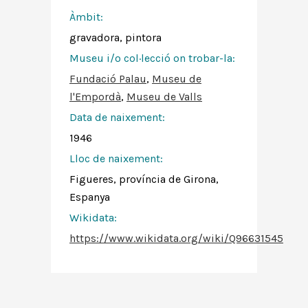
Àmbit:
gravadora, pintora
Museu i/o col·lecció on trobar-la:
Fundació Palau
,
Museu de
l'Empordà
,
Museu de Valls
Data de naixement:
1946
Lloc de naixement:
Figueres, província de Girona,
Espanya
Wikidata:
https://www.wikidata.org/wiki/Q96631545