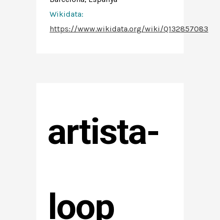
Wikidata:
https://www.wikidata.org/wiki/Q132857083
artista-
loop