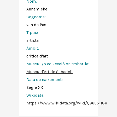
Nom:
Annemieke
Cognoms:
van de Pas
Tipus:
artista
Àmbit:
crítica d'art
Museu i/o col·lecció on trobar-la:
Museu d'Art de Sabadell
Data de naixement:
Segle XX
Wikidata:
https://www.wikidata.org/wiki/Q96351186