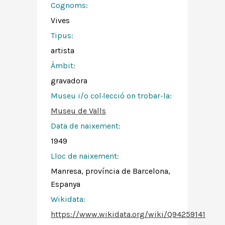
Cognoms:
Vives
Tipus:
artista
Àmbit:
gravadora
Museu i/o col·lecció on trobar-la:
Museu de Valls
Data de naixement:
1949
Lloc de naixement:
Manresa, província de Barcelona,
Espanya
Wikidata:
https://www.wikidata.org/wiki/Q94259141