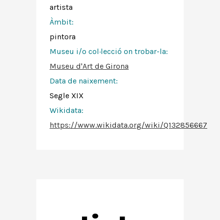
artista
Àmbit:
pintora
Museu i/o col·lecció on trobar-la:
Museu d'Art de Girona
Data de naixement:
Segle XIX
Wikidata:
https://www.wikidata.org/wiki/Q132856667