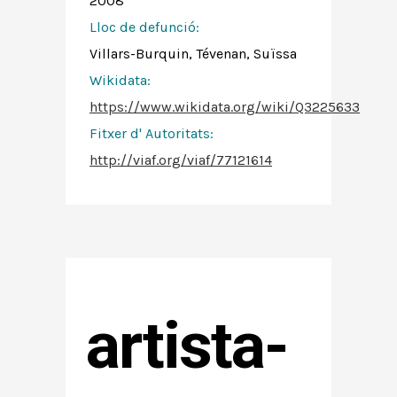
2008
Lloc de defunció:
Villars-Burquin, Tévenan, Suïssa
Wikidata:
https://www.wikidata.org/wiki/Q3225633
Fitxer d' Autoritats
:
http://viaf.org/viaf/77121614
artista-