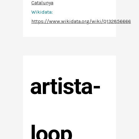
Catalunya
Wikidata:
https://www.wikidata.org/wiki/Q132856666
artista-
loop