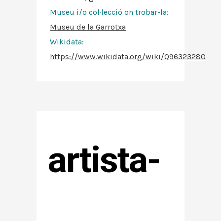
Museu i/o col·lecció on trobar-la:
Museu de la Garrotxa
Wikidata:
https://www.wikidata.org/wiki/Q96323280
artista-