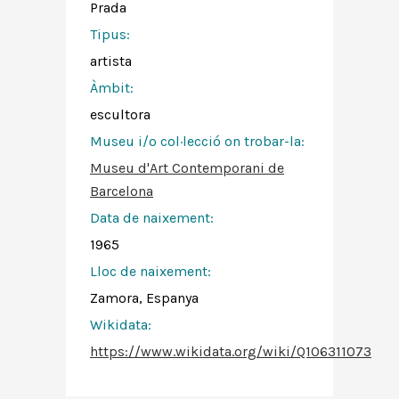
Prada
Tipus:
artista
Àmbit:
escultora
Museu i/o col·lecció on trobar-la:
Museu d'Art Contemporani de
Barcelona
Data de naixement:
1965
Lloc de naixement:
Zamora, Espanya
Wikidata:
https://www.wikidata.org/wiki/Q106311073