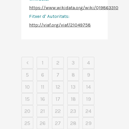
https://www.wikidata.org/wiki/Q19863310
Fitxer d' Autoritats
:
http://viaf.org/viaf/21049758
1
2
3
4
5
6
7
8
9
10
11
12
13
14
15
16
17
18
19
20
21
22
23
24
25
26
27
28
29