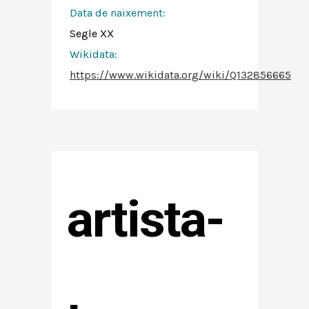
Data de naixement:
Segle XX
Wikidata:
https://www.wikidata.org/wiki/Q132856665
artista-