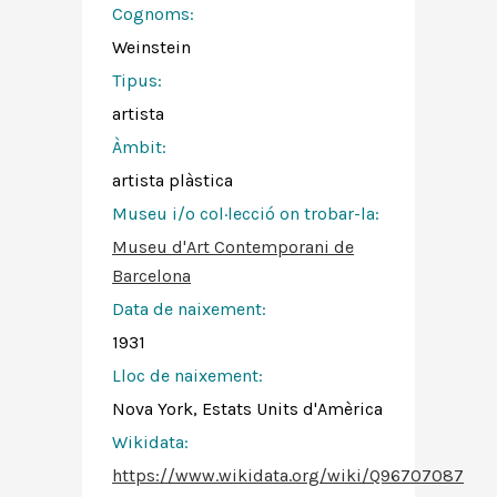
Cognoms:
Weinstein
Tipus:
artista
Àmbit:
artista plàstica
Museu i/o col·lecció on trobar-la:
Museu d'Art Contemporani de
Barcelona
Data de naixement:
1931
Lloc de naixement:
Nova York, Estats Units d'Amèrica
Wikidata:
https://www.wikidata.org/wiki/Q96707087