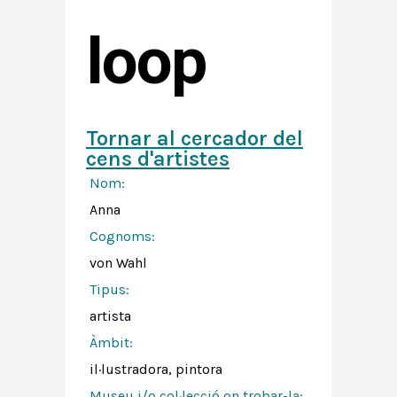
loop
Tornar al cercador del
cens d'artistes
Nom:
Anna
Cognoms:
von Wahl
Tipus:
artista
Àmbit:
il·lustradora, pintora
Museu i/o col·lecció on trobar-la: