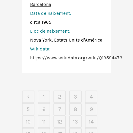
Barcelona
Data de naixement:
circa 1965
Lloc de naixement:
Nova York, Estats Units d'Amèrica
Wikidata:
https://www.wikidata.org/wiki/Q19594473
1
2
3
4
5
6
7
8
9
10
11
12
13
14