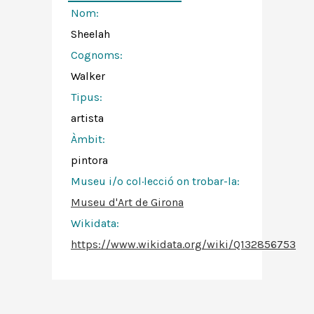
Nom:
Sheelah
Cognoms:
Walker
Tipus:
artista
Àmbit:
pintora
Museu i/o col·lecció on trobar-la:
Museu d'Art de Girona
Wikidata:
https://www.wikidata.org/wiki/Q132856753